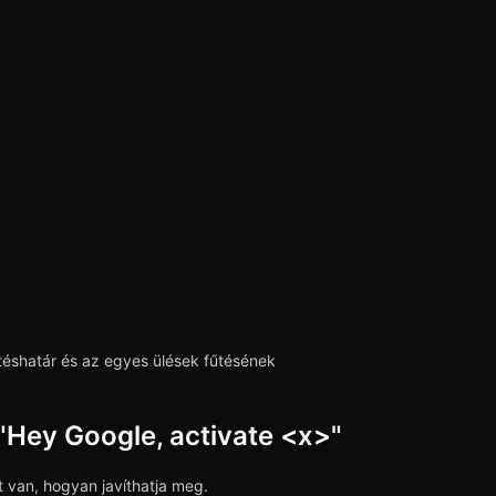
téshatár és az egyes ülések fűtésének
 "Hey Google, activate <x>"
tt van, hogyan javíthatja meg.