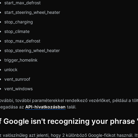
start_max_defrost
start_steering_wheel_heater
stop_charging
stop_climate
stop_max_defrost
stop_steering_wheel_heater
trigger_homelink
unlock
vent_sunroof
vent_windows
ovábbi, további paraméterekkel rendelkező vezérlőket, például a töl
egadása az
API-hivatkozásban
talál.
If Google isn't recognizing your phrase
z valószínűleg azt jelenti, hogy 2 különböző Google-fiókot használ. I