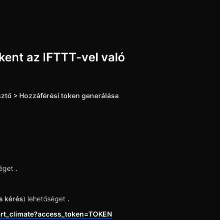
kent az IFTTT-vel való
esztő > Hozzáférési token generálása
séget
.
s kérés
) lehetőséget
.
tart_climate?access_token=TOKEN