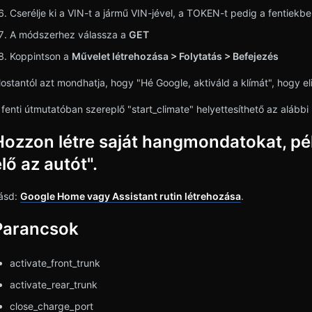
Cserélje ki a VIN-t a jármű VIN-jével, a TOKEN-t pedig a fentiekben
A módszerhez válassza a
GET
Koppintson a
Művelet létrehozása > Folytatás > Befejezés
ostantól azt mondhatja, hogy "Hé Google, aktiváld a klímát", hogy eli
 fenti útmutatóban szereplő "start_climate" helyettesíthető az alább
Hozzon létre saját hangmondatokat, pél
lő az autót".
ásd:
Google Home vagy Assistant rutin létrehozása
.
Parancsok
activate_front_trunk
activate_rear_trunk
close_charge_port