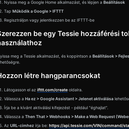
Nyissa meg a Google Home alkalmazást, és lépjen a
Beállítások
Tap
Működik a Google > IFTTT
Regisztráljon vagy jelentkezzen be az IFTTT-be
Szerezzen be egy Tessie hozzáférési to
használathoz
yissa meg a Tessie alkalmazást, és koppintson a
Beállítások > Fejl
ehetőségre.
Hozzon létre hangparancsokat
Látogasson el az
ifttt.com/create
oldalra.
Válassza a
Ha ez > Google Assistant > Jelenet aktiválása
lehető
Írja be a kívánt aktiválási kifejezést - például "éghajlat".
Válassza a
Then That > Webhooks > Make a Web Request (Webe
Az
URL-címhez
írja be:
https://api.tessie.com/VIN/command/s