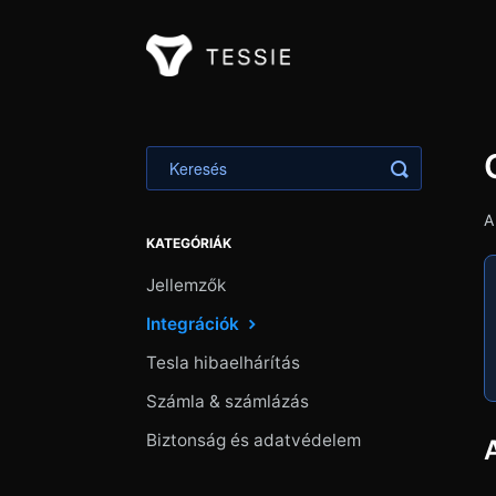
Toggle Ker
A
KATEGÓRIÁK
Jellemzők
Integrációk
Tesla hibaelhárítás
Számla & számlázás
Biztonság és adatvédelem