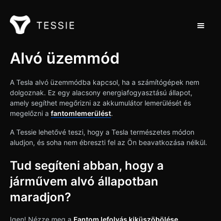
Toggle 
Támogatás Home
Alvó üzemmód
Kapcsolat
A Tesla alvó üzemmódba kapcsol, ha a számítógépek nem
dolgoznak. Ez egy alacsony energiafogyasztású állapot,
amely segíthet megőrizni az akkumulátor lemerülését és
megelőzni a
fantomlemerülést
.
A Tessie lehetővé teszi, hogy a Tesla természetes módon
aludjon, és soha nem ébreszti fel az Ön beavatkozása nélkül.
Tud segíteni abban, hogy a
járművem alvó állapotban
maradjon?
Igen! Nézze meg a
Fantom lefolyás kiküszöbölése
.