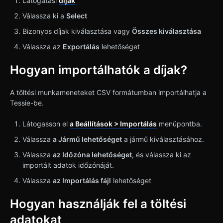
Látogatási
díjak
Válassza ki a
Select
Bizonyos díjak kiválasztása vagy
Összes kiválasztása
Válassza az
Exportálás
lehetőséget
Hogyan importálhatók a díjak?
A töltési munkameneteket CSV formátumban importálhatja a
Tessie-be.
Látogasson el
a Beállítások > Importálás
menüpontba.
Válassza
a Jármű lehetőséget
a jármű kiválasztásához.
Válassza
az Időzóna lehetőséget
, és válassza ki az
importált adatok időzónáját.
Válassza
az Importálás fájl
lehetőséget
Hogyan használják fel a töltési
adatokat