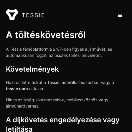
Toggle 
Támogatás Home
A töltéskövetésről
Kapcsolat
A Tessie felhőplatformja 24/7-ben figyeli a járművét, és
automatikusan rögzíti az összes töltési műveletet.
Követelmények
Hozzon létre fiókot a Tessie mobilalkalmazásban vagy a
tessie.com
oldalon.
Nincs szükség alkalmazáshoz, mobileszközhöz vagy
járműhardverhez.
A díjkövetés engedélyezése vagy
letiltása