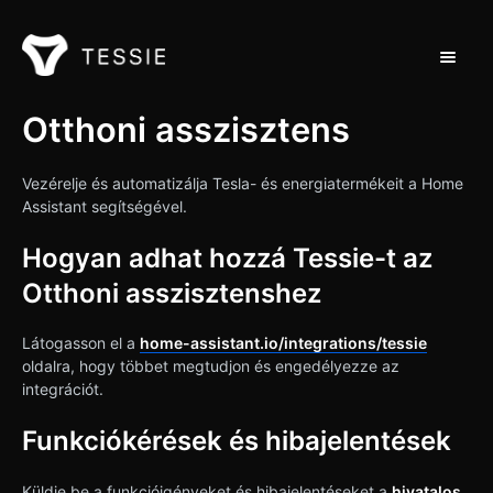
Toggle 
Támogatás Home
Otthoni asszisztens
Kapcsolat
Vezérelje és automatizálja Tesla- és energiatermékeit a Home
Assistant segítségével.
Hogyan adhat hozzá Tessie-t az
Otthoni asszisztenshez
Látogasson el a
home-assistant.io/integrations/tessie
oldalra, hogy többet megtudjon és engedélyezze az
integrációt.
Funkciókérések és hibajelentések
Küldje be a funkcióigényeket és hibajelentéseket a
hivatalos