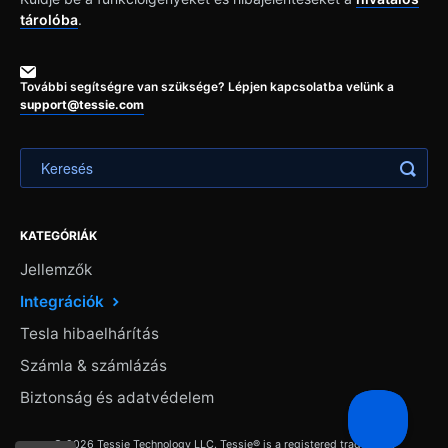
tárolóba
.
További segítségre van szüksége? Lépjen kapcsolatba velünk a
support@tessie.com
KATEGÓRIÁK
Jellemzők
Integrációk
Tesla hibaelhárítás
Számla & számlázás
Biztonság és adatvédelem
© 2026 Tessie Technology LLC. Tessie® is a registered trademark.