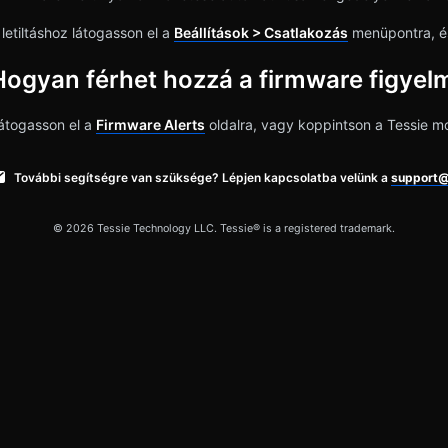
 letiltáshoz látogasson el a
Beállítások > Csatlakozás
menüpontra, é
Hogyan férhet hozzá a firmware figye
átogasson el a
Firmware Alerts
oldalra, vagy koppintson a Tessie m
További segítségre van szüksége? Lépjen kapcsolatba velünk a
support@
© 2026 Tessie Technology LLC. Tessie® is a registered trademark.