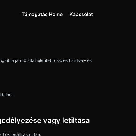
Támogatás Home
Kapcsolat
gzíti a jármű által jelentett összes hardver- és
ldalon.
edélyezése vagy letiltása
iók beállítása után.