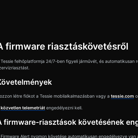
A firmware riasztáskövetésről
esés
 Tessie felhőplatformja 24/7-ben figyeli járművét, és automatikusan rö
zervizriasztást.
Követelmények
ozzon létre fiókot a Tessie mobilalkalmazásban vagy a
tessie.com
o
A
közvetlen telemetriát
engedélyezni kell.
A firmware-riasztások követésének eng
 Firmware Alert nyomon követése automatikusan engedélyezve van a f