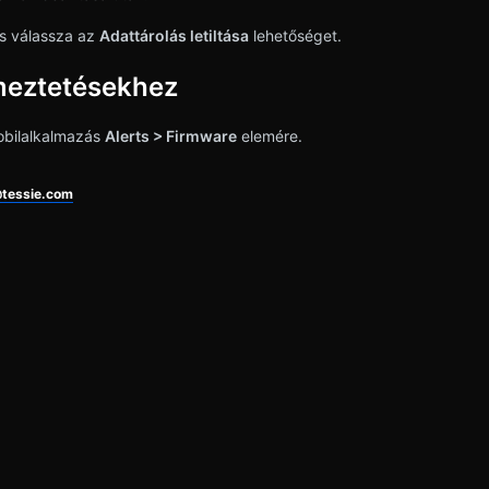
s válassza az
Adattárolás letiltása
lehetőséget.
lmeztetésekhez
obilalkalmazás
Alerts > Firmware
elemére.
tessie.com