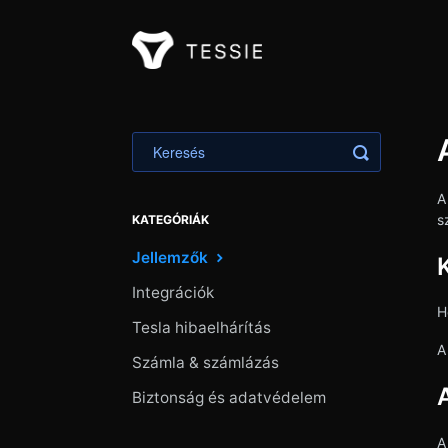
Toggle Ker
A
s
KATEGÓRIÁK
Jellemzők
Integrációk
H
Tesla hibaelhárítás
Számla & számlázás
Biztonság és adatvédelem
A